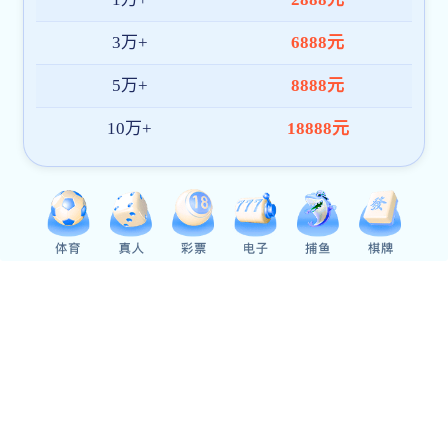
费耶诺德全解析：地区文化中的地区身份怎
当提到费耶诺德，许多球迷脑海中首先浮现的，是
那标志性的红白分区看台，以及鹿特丹港口的工...
2026-08-07