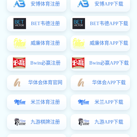
热门文章
数据新闻，星空官方网站-星空 用图表讲体育故事。
一针见血
分享好友，星空官方网站-星空 一键转发精彩。